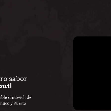
ero sabor
out!
íble sandwich de
emuco y Puerto